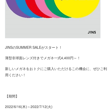
JINSの
SUMMER SALE
がスタート！
薄型非球面レンズ付きでメガネ一式
4,400
円～！
新しいメガネをおトクにご購入いただけるこの機会に、ぜひご利
用ください！
【期間】
2022/6/16(木
)
～
2022/7/12(
火
)