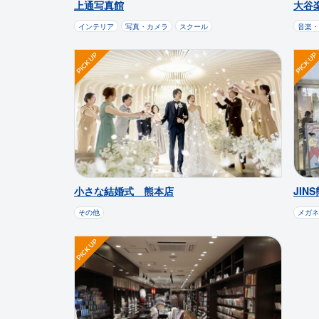
上通写真館
大谷
インテリア
写真・カメラ
スクール
音楽
小さな結婚式 熊本店
JIN
その他
メガ