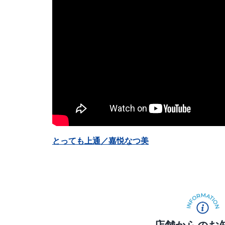
とっても上通／嘉悦なつ美
店舗からのお