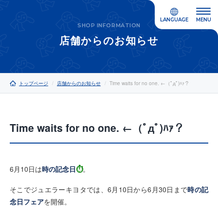
LANGUAGE
MENU
SHOP INFORMATION
店舗からのお知らせ
トップページ
店舗からのお知らせ
Time waits for no one. ←（ﾟдﾟ)ﾊｧ？
Time waits for no one. ←（ﾟдﾟ)ﾊｧ？
6月10日は
時の記念日
⏱
。
そこでジュエラーキヨタでは、6月10日から6月30日まで
時の記
念日フェア
を開催。