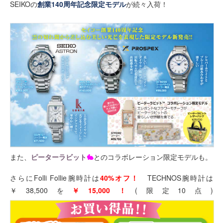
SEIKOの
創業140周年記念限定モデル
が続々入荷！
また、
ピーターラビット
🐇
とのコラボレーション限定モデルも。
さらにFolli Follie腕時計は
40%オフ！
TECHNOS腕時計は
￥38,500を
￥15,000！
(限定10点)